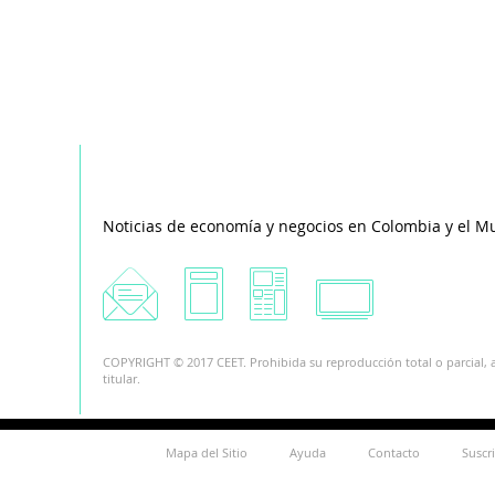
Noticias de economía y negocios en Colombia y el M
COPYRIGHT © 2017 CEET. Prohibida su reproducción total o parcial, a
titular.
Mapa del Sitio
Ayuda
Contacto
Suscr