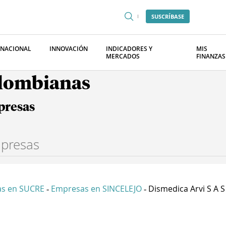
SUSCRÍBASE
RNACIONAL
INNOVACIÓN
INDICADORES Y
MIS
MERCADOS
FINANZAS
olombianas
presas
s en SUCRE
Empresas en SINCELEJO
Dismedica Arvi S A S
-
-