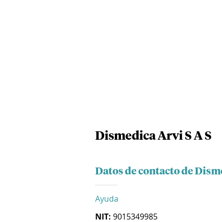
Dismedica Arvi S A S
Datos de contacto de Disme
Ayuda
NIT:
9015349985