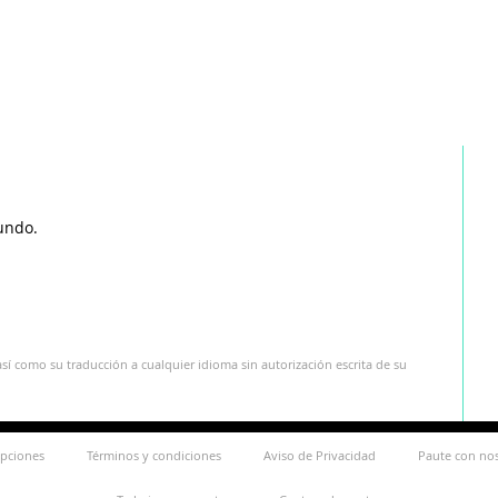
undo.
sí como su traducción a cualquier idioma sin autorización escrita de su
ipciones
Términos y condiciones
Aviso de Privacidad
Paute con no