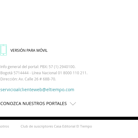
VERSIÓN PARA MÓVIL
Info general del portal: PBX: 57 (1) 2940100.
Bogotá 5714444 - Línea Nacional 01 8000 110 211.
Dirección: Av. Calle 26 # 68B-70.
servicioalclienteweb@eltiempo.com
CONOZCA NUESTROS PORTALES
sotros
Club de suscriptores Casa Editorial El Tiempo