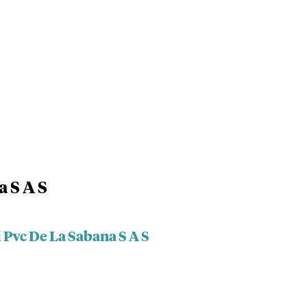
a S A S
 Pvc De La Sabana S A S