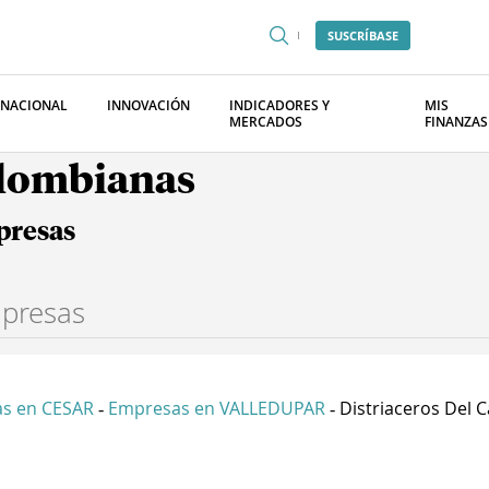
SUSCRÍBASE
RNACIONAL
INNOVACIÓN
INDICADORES Y
MIS
MERCADOS
FINANZAS
olombianas
presas
s en CESAR
Empresas en VALLEDUPAR
Distriaceros Del Ca
-
-