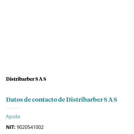
Distribarber S A S
Datos de contacto de Distribarber S A S
Ayuda
NIT:
9020541002