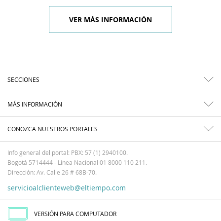
VER MÁS INFORMACIÓN
SECCIONES
MÁS INFORMACIÓN
CONOZCA NUESTROS PORTALES
Info general del portal: PBX: 57 (1) 2940100.
Bogotá 5714444 - Línea Nacional 01 8000 110 211.
Dirección: Av. Calle 26 # 68B-70.
servicioalclienteweb@eltiempo.com
VERSIÓN PARA COMPUTADOR