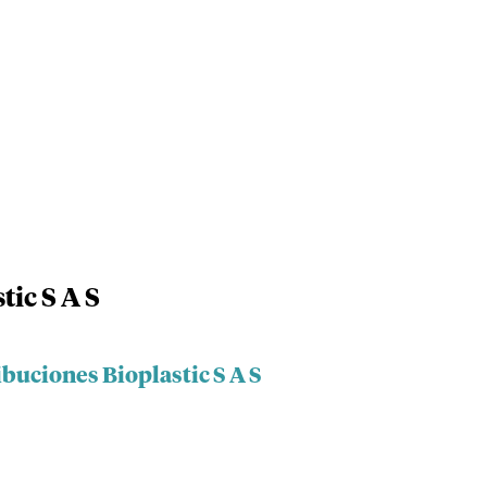
tic S A S
ibuciones Bioplastic S A S