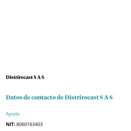
Distrirocast S A S
Datos de contacto de Distrirocast S A S
Ayuda
NIT:
8060163403