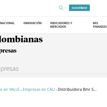
SUSCRÍBASE
RNACIONAL
INNOVACIÓN
INDICADORES Y
MIS
MERCADOS
FINANZAS
olombianas
presas
s en VALLE
Empresas en CALI
Distribuidora Bmr S...
-
-