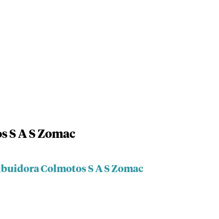
s S A S Zomac
ribuidora Colmotos S A S Zomac