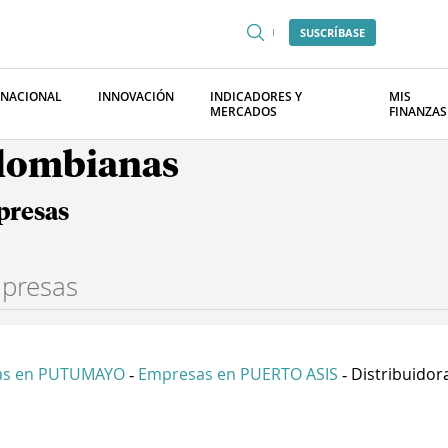
SUSCRÍBASE
RNACIONAL
INNOVACIÓN
INDICADORES Y
MIS
MERCADOS
FINANZAS
olombianas
presas
as en PUTUMAYO
Empresas en PUERTO ASIS
Distribuidor
-
-