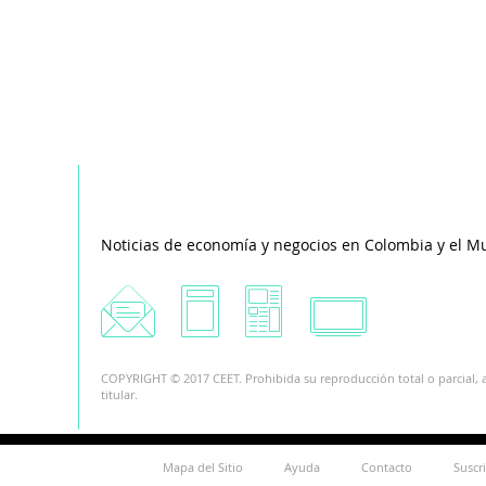
Noticias de economía y negocios en Colombia y el M
COPYRIGHT © 2017 CEET. Prohibida su reproducción total o parcial, a
titular.
Mapa del Sitio
Ayuda
Contacto
Suscr