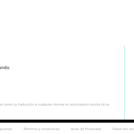
undo.
sí como su traducción a cualquier idioma sin autorización escrita de su
ipciones
Términos y condiciones
Aviso de Privacidad
Paute con no