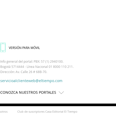
VERSIÓN PARA MÓVIL
Info general del portal: PBX: 57 (1) 2940100.
Bogotá 5714444 - Línea Nacional 01 8000 110 211.
Dirección: Av. Calle 26 # 68B-70.
servicioalclienteweb@eltiempo.com
CONOZCA NUESTROS PORTALES
sotros
Club de suscriptores Casa Editorial El Tiempo