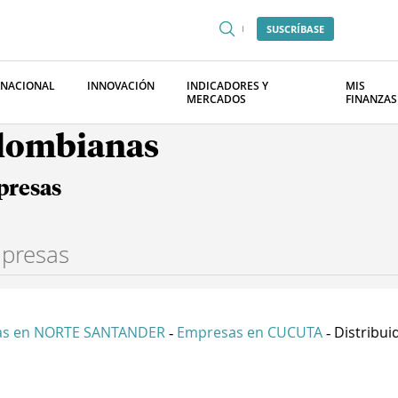
SUSCRÍBASE
RNACIONAL
INNOVACIÓN
INDICADORES Y
MIS
MERCADOS
FINANZAS
olombianas
presas
as en NORTE SANTANDER
Empresas en CUCUTA
Distribui
-
-