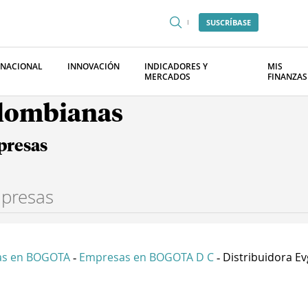
SUSCRÍBASE
RNACIONAL
INNOVACIÓN
INDICADORES Y
MIS
MERCADOS
FINANZAS
olombianas
presas
as en BOGOTA
Empresas en BOGOTA D C
Distribuidora Evg
-
-