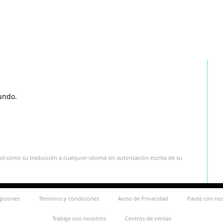
undo.
sí como su traducción a cualquier idioma sin autorización escrita de su
ipciones
Términos y condiciones
Aviso de Privacidad
Paute con no
Trabaje con nosotros
Centros de ventas