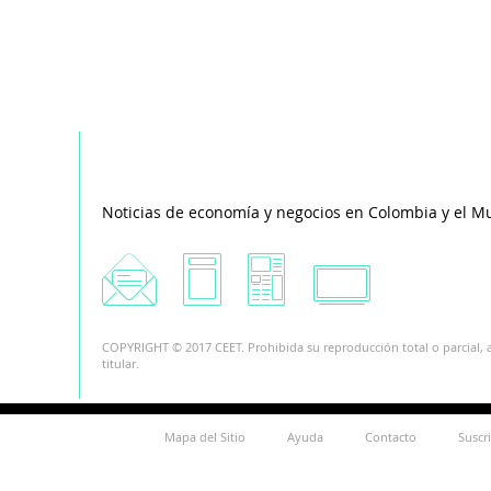
Noticias de economía y negocios en Colombia y el M
COPYRIGHT © 2017 CEET. Prohibida su reproducción total o parcial, a
titular.
Mapa del Sitio
Ayuda
Contacto
Suscr