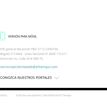
VERSIÓN PARA MÓVIL
Info general del portal: PBX: 57 (1) 2940100.
Bogotá 5714444 - Línea Nacional 01 8000 110 211.
Dirección: Av. Calle 26 # 68B-70.
servicioalclienteweb@eltiempo.com
CONOZCA NUESTROS PORTALES
sotros
Club de suscriptores Casa Editorial El Tiempo