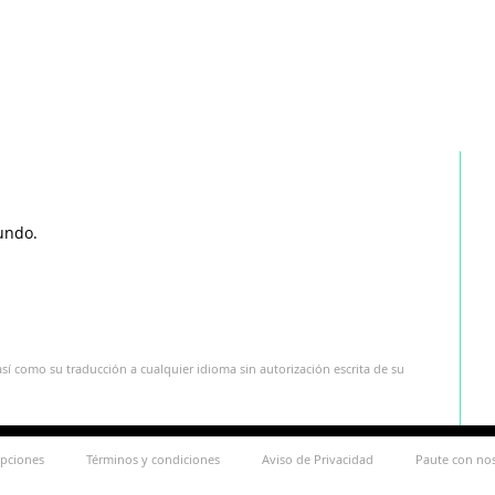
undo.
sí como su traducción a cualquier idioma sin autorización escrita de su
ipciones
Términos y condiciones
Aviso de Privacidad
Paute con no