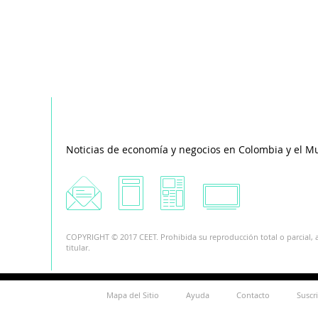
Noticias de economía y negocios en Colombia y el M
COPYRIGHT © 2017 CEET. Prohibida su reproducción total o parcial, a
titular.
Mapa del Sitio
Ayuda
Contacto
Suscr