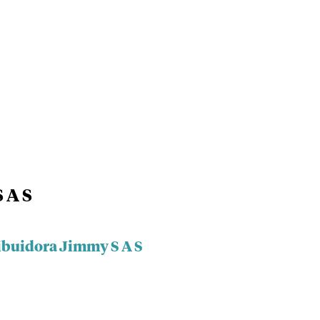
 A S
ribuidora Jimmy S A S