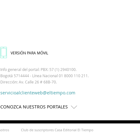
VERSIÓN PARA MÓVIL
Info general del portal: PBX: 57 (1) 2940100.
Bogotá 5714444 - Línea Nacional 01 8000 110 211.
Dirección: Av. Calle 26 # 68B-70.
servicioalclienteweb@eltiempo.com
CONOZCA NUESTROS PORTALES
sotros
Club de suscriptores Casa Editorial El Tiempo