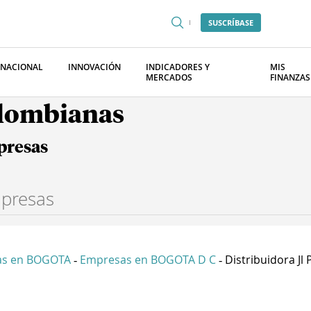
SUSCRÍBASE
RNACIONAL
INNOVACIÓN
INDICADORES Y
MIS
MERCADOS
FINANZAS
olombianas
presas
as en BOGOTA
Empresas en BOGOTA D C
Distribuidora Jl P
-
-