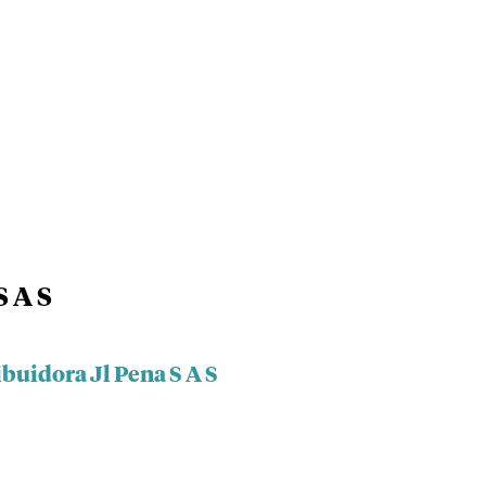
S A S
ibuidora Jl Pena S A S