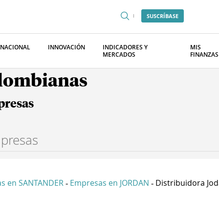
SUSCRÍBASE
RNACIONAL
INNOVACIÓN
INDICADORES Y
MIS
MERCADOS
FINANZAS
olombianas
presas
as en SANTANDER
Empresas en JORDAN
Distribuidora Joda
-
-