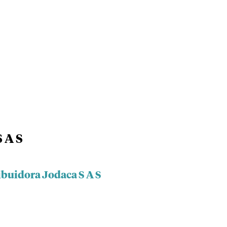
 A S
ibuidora Jodaca S A S