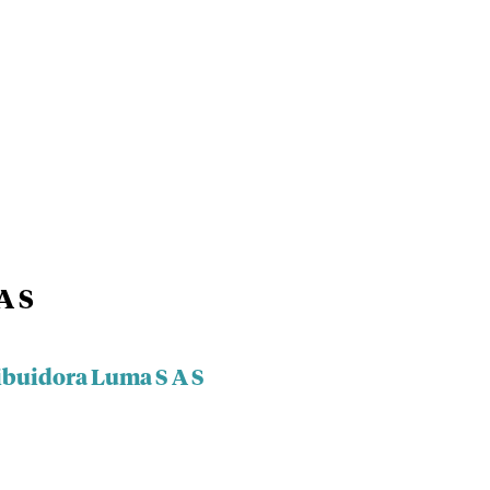
A S
ibuidora Luma S A S