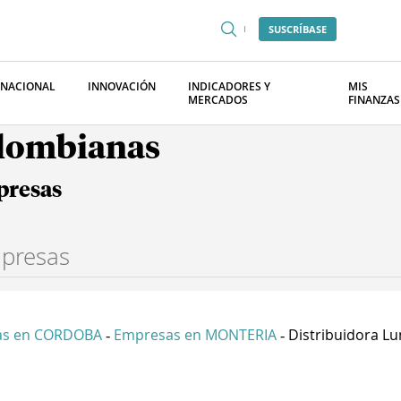
SUSCRÍBASE
RNACIONAL
INNOVACIÓN
INDICADORES Y
MIS
MERCADOS
FINANZAS
olombianas
presas
as en CORDOBA
Empresas en MONTERIA
Distribuidora Lum
-
-