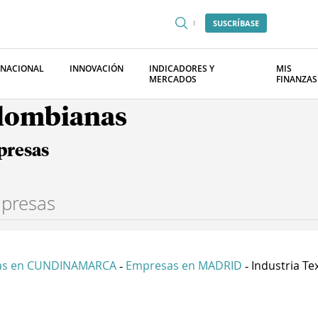
SUSCRÍBASE
RNACIONAL
INNOVACIÓN
INDICADORES Y
MIS
MERCADOS
FINANZAS
olombianas
presas
as en CUNDINAMARCA
Empresas en MADRID
Industria Tex
-
-