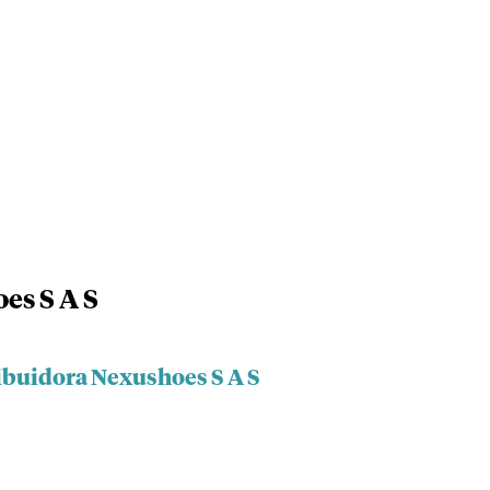
es S A S
ribuidora Nexushoes S A S