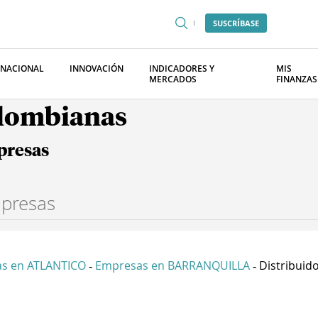
SUSCRÍBASE
RNACIONAL
INNOVACIÓN
INDICADORES Y
MIS
MERCADOS
FINANZAS
olombianas
presas
s en ATLANTICO
Empresas en BARRANQUILLA
Distribuidor
-
-