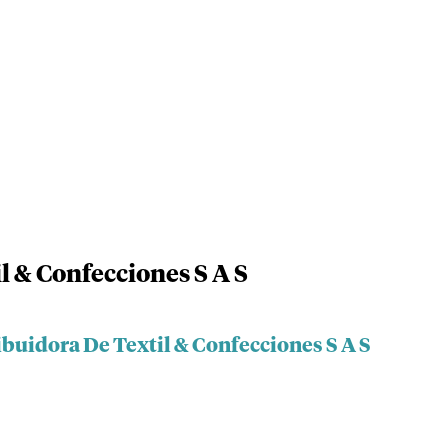
l & Confecciones S A S
ibuidora De Textil & Confecciones S A S