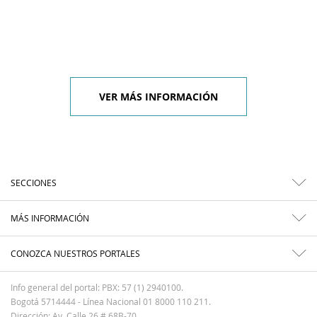
VER MÁS INFORMACIÓN
SECCIONES
MÁS INFORMACIÓN
CONOZCA NUESTROS PORTALES
Info general del portal: PBX: 57 (1) 2940100.
Bogotá 5714444 - Línea Nacional 01 8000 110 211.
Dirección: Av. Calle 26 # 68B-70.