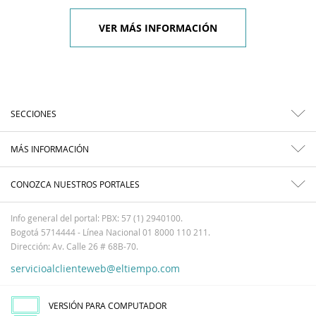
VER MÁS INFORMACIÓN
SECCIONES
MÁS INFORMACIÓN
CONOZCA NUESTROS PORTALES
Info general del portal: PBX: 57 (1) 2940100.
Bogotá 5714444 - Línea Nacional 01 8000 110 211.
Dirección: Av. Calle 26 # 68B-70.
servicioalclienteweb@eltiempo.com
VERSIÓN PARA COMPUTADOR