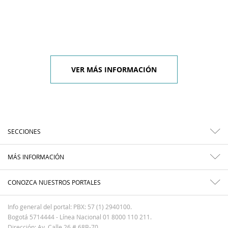
VER MÁS INFORMACIÓN
SECCIONES
MÁS INFORMACIÓN
CONOZCA NUESTROS PORTALES
Info general del portal: PBX: 57 (1) 2940100.
Bogotá 5714444 - Línea Nacional 01 8000 110 211.
Dirección: Av. Calle 26 # 68B-70.