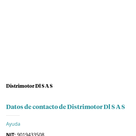
Distrimotor Dl S A S
Datos de contacto de Distrimotor Dl S A S
Ayuda
NIT:
9019433508