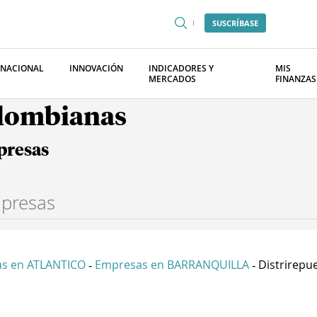
SUSCRÍBASE
RNACIONAL
INNOVACIÓN
INDICADORES Y
MIS
MERCADOS
FINANZAS
olombianas
presas
s en ATLANTICO
Empresas en BARRANQUILLA
Distrirepue
-
-