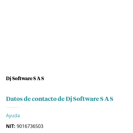
Dj Software S A S
Datos de contacto de Dj Software S A S
Ayuda
NIT:
9016736503