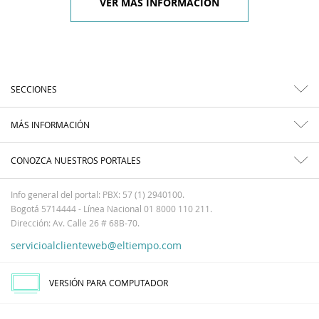
VER MÁS INFORMACIÓN
SECCIONES
MÁS INFORMACIÓN
CONOZCA NUESTROS PORTALES
Info general del portal: PBX: 57 (1) 2940100.
Bogotá 5714444 - Línea Nacional 01 8000 110 211.
Dirección: Av. Calle 26 # 68B-70.
servicioalclienteweb@eltiempo.com
VERSIÓN PARA COMPUTADOR