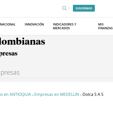
SUSCRÍBASE
RNACIONAL
INNOVACIÓN
INDICADORES Y
MIS
MERCADOS
FINANZAS
olombianas
presas
s en ANTIOQUIA
Empresas en MEDELLIN
Dolca S A S
-
-