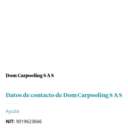
Dom Carpooling S A S
Datos de contacto de Dom Carpooling S A S
Ayuda
NIT:
9019623666