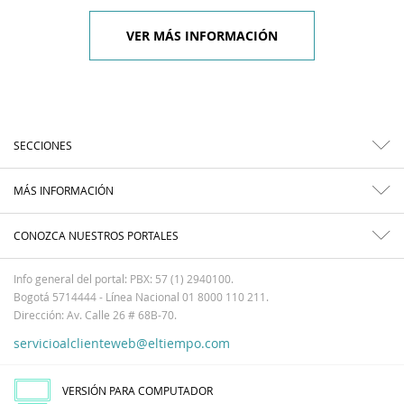
VER MÁS INFORMACIÓN
SECCIONES
MÁS INFORMACIÓN
CONOZCA NUESTROS PORTALES
Info general del portal: PBX: 57 (1) 2940100.
Bogotá 5714444 - Línea Nacional 01 8000 110 211.
Dirección: Av. Calle 26 # 68B-70.
servicioalclienteweb@eltiempo.com
VERSIÓN PARA COMPUTADOR