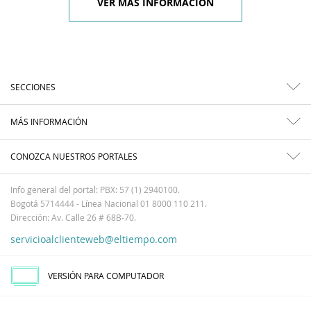
VER MÁS INFORMACIÓN
SECCIONES
MÁS INFORMACIÓN
CONOZCA NUESTROS PORTALES
Info general del portal: PBX: 57 (1) 2940100.
Bogotá 5714444 - Línea Nacional 01 8000 110 211.
Dirección: Av. Calle 26 # 68B-70.
servicioalclienteweb@eltiempo.com
VERSIÓN PARA COMPUTADOR