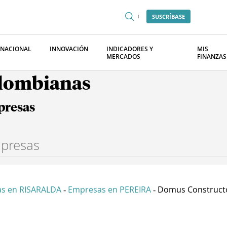
SUSCRÍBASE
RNACIONAL
INNOVACIÓN
INDICADORES Y
MIS
MERCADOS
FINANZAS
olombianas
presas
s en RISARALDA
Empresas en PEREIRA
Domus Constructor
-
-