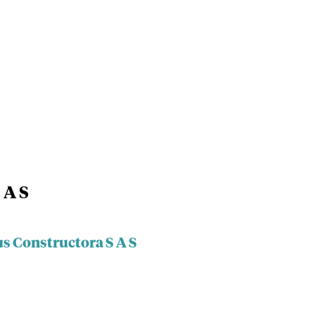
 A S
s Constructora S A S