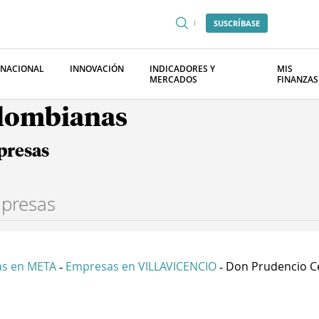
SUSCRÍBASE
RNACIONAL
INNOVACIÓN
INDICADORES Y
MIS
MERCADOS
FINANZAS
olombianas
presas
s en META
Empresas en VILLAVICENCIO
Don Prudencio Ce
-
-