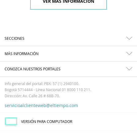
VER MÁS INFORMACIÓN
SECCIONES
MÁS INFORMACIÓN
CONOZCA NUESTROS PORTALES
Info general del portal: PBX: 57 (1) 2940100.
Bogotá 5714444 - Línea Nacional 01 8000 110 211.
Dirección: Av. Calle 26 # 68B-70.
servicioalclienteweb@eltiempo.com
VERSIÓN PARA COMPUTADOR