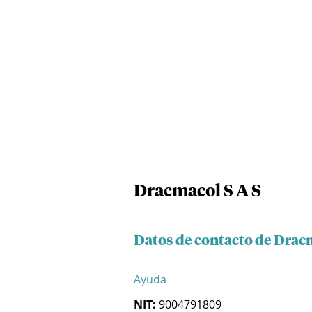
Dracmacol S A S
Datos de contacto de Dracm
Ayuda
NIT:
9004791809