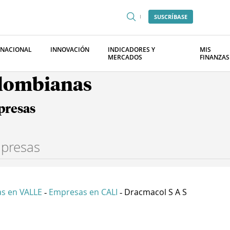
SUSCRÍBASE
RNACIONAL
INNOVACIÓN
INDICADORES Y
MIS
MERCADOS
FINANZAS
olombianas
presas
s en VALLE
Empresas en CALI
Dracmacol S A S
-
-