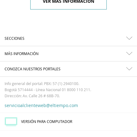
VER MÁS INFORMACIÓN
SECCIONES
MÁS INFORMACIÓN
CONOZCA NUESTROS PORTALES
Info general del portal: PBX: 57 (1) 2940100.
Bogotá 5714444 - Línea Nacional 01 8000 110 211.
Dirección: Av. Calle 26 # 68B-70.
servicioalclienteweb@eltiempo.com
VERSIÓN PARA COMPUTADOR