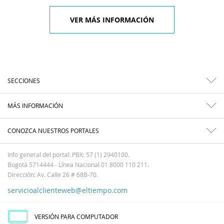
VER MÁS INFORMACIÓN
SECCIONES
MÁS INFORMACIÓN
CONOZCA NUESTROS PORTALES
Info general del portal: PBX: 57 (1) 2940100.
Bogotá 5714444 - Línea Nacional 01 8000 110 211.
Dirección: Av. Calle 26 # 68B-70.
servicioalclienteweb@eltiempo.com
VERSIÓN PARA COMPUTADOR