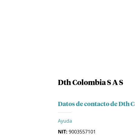
Dth Colombia S A S
Datos de contacto de Dth C
Ayuda
NIT:
9003557101