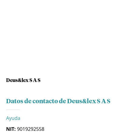
Deus&lex S A S
Datos de contacto de Deus&lex S A S
Ayuda
NIT:
9019292558