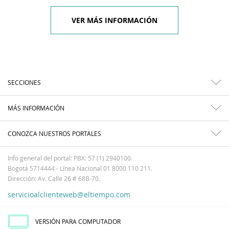
VER MÁS INFORMACIÓN
SECCIONES
MÁS INFORMACIÓN
CONOZCA NUESTROS PORTALES
Info general del portal: PBX: 57 (1) 2940100.
Bogotá 5714444 - Línea Nacional 01 8000 110 211.
Dirección: Av. Calle 26 # 68B-70.
servicioalclienteweb@eltiempo.com
VERSIÓN PARA COMPUTADOR