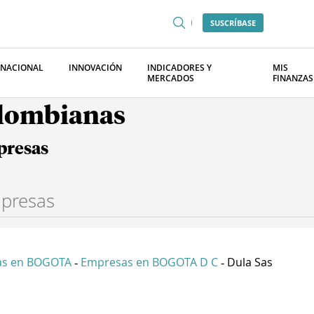
SUSCRÍBASE
RNACIONAL
INNOVACIÓN
INDICADORES Y
MIS
MERCADOS
FINANZAS
olombianas
presas
as en BOGOTA
Empresas en BOGOTA D C
Dula Sas
-
-