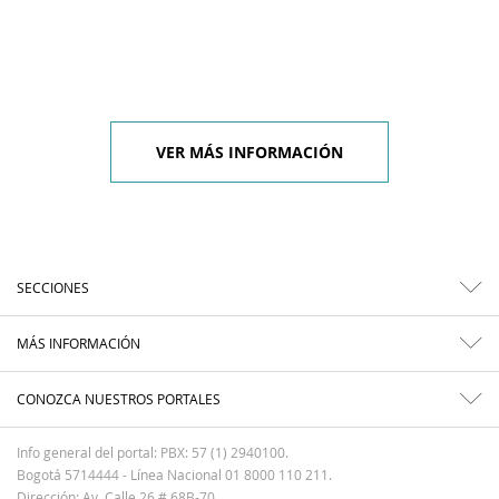
VER MÁS INFORMACIÓN
SECCIONES
MÁS INFORMACIÓN
CONOZCA NUESTROS PORTALES
Info general del portal: PBX: 57 (1) 2940100.
Bogotá 5714444 - Línea Nacional 01 8000 110 211.
Dirección: Av. Calle 26 # 68B-70.