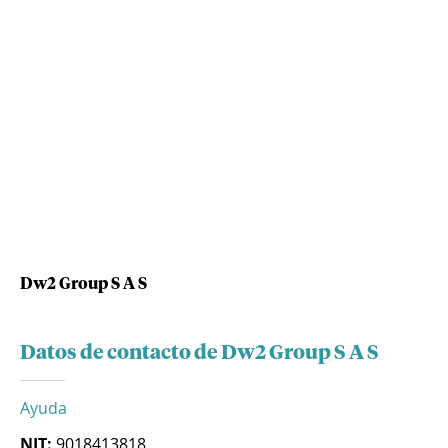
Dw2 Group S A S
Datos de contacto de Dw2 Group S A S
Ayuda
NIT:
9018413818