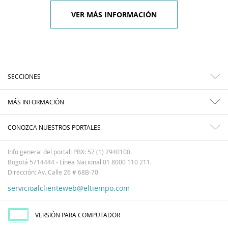
VER MÁS INFORMACIÓN
SECCIONES
MÁS INFORMACIÓN
CONOZCA NUESTROS PORTALES
Info general del portal: PBX: 57 (1) 2940100.
Bogotá 5714444 - Línea Nacional 01 8000 110 211.
Dirección: Av. Calle 26 # 68B-70.
servicioalclienteweb@eltiempo.com
VERSIÓN PARA COMPUTADOR