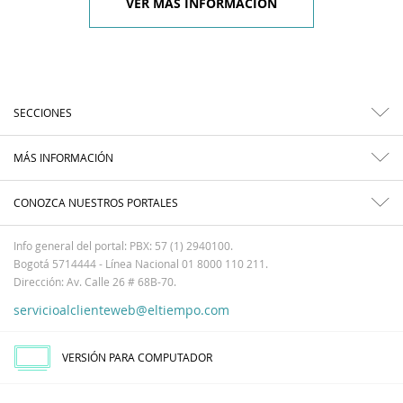
VER MÁS INFORMACIÓN
SECCIONES
MÁS INFORMACIÓN
CONOZCA NUESTROS PORTALES
Info general del portal: PBX: 57 (1) 2940100.
Bogotá 5714444 - Línea Nacional 01 8000 110 211.
Dirección: Av. Calle 26 # 68B-70.
servicioalclienteweb@eltiempo.com
VERSIÓN PARA COMPUTADOR