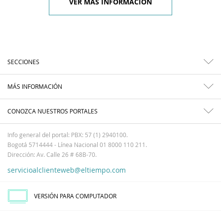
VER MÁS INFORMACIÓN
SECCIONES
MÁS INFORMACIÓN
CONOZCA NUESTROS PORTALES
Info general del portal: PBX: 57 (1) 2940100.
Bogotá 5714444 - Línea Nacional 01 8000 110 211.
Dirección: Av. Calle 26 # 68B-70.
servicioalclienteweb@eltiempo.com
VERSIÓN PARA COMPUTADOR