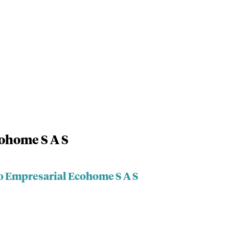
ohome S A S
o Empresarial Ecohome S A S