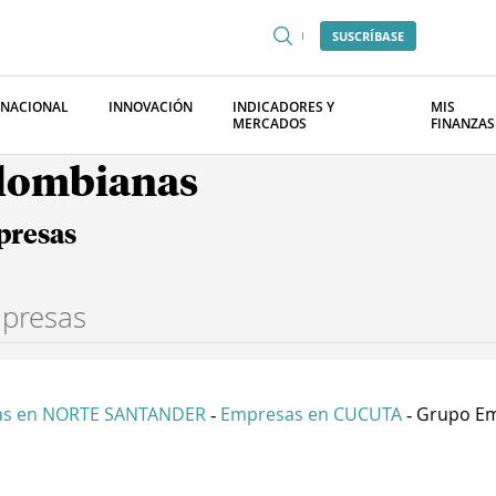
SUSCRÍBASE
RNACIONAL
INNOVACIÓN
INDICADORES Y
MIS
MERCADOS
FINANZAS
olombianas
presas
as en NORTE SANTANDER
Empresas en CUCUTA
Grupo Emp
-
-