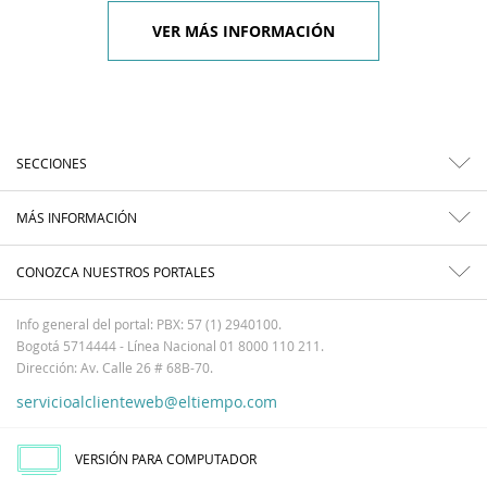
VER MÁS INFORMACIÓN
SECCIONES
MÁS INFORMACIÓN
CONOZCA NUESTROS PORTALES
Info general del portal: PBX: 57 (1) 2940100.
Bogotá 5714444 - Línea Nacional 01 8000 110 211.
Dirección: Av. Calle 26 # 68B-70.
servicioalclienteweb@eltiempo.com
VERSIÓN PARA COMPUTADOR