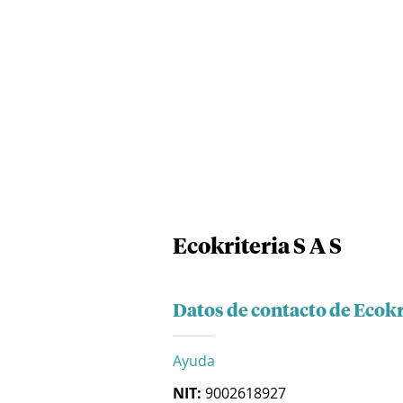
Ecokriteria S A S
Datos de contacto de Ecokri
Ayuda
NIT:
9002618927