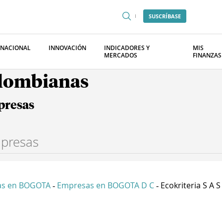
SUSCRÍBASE
RNACIONAL
INNOVACIÓN
INDICADORES Y
MIS
MERCADOS
FINANZAS
olombianas
presas
as en BOGOTA
Empresas en BOGOTA D C
Ecokriteria S A S
-
-