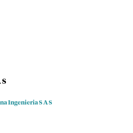
 S
na Ingenieria S A S