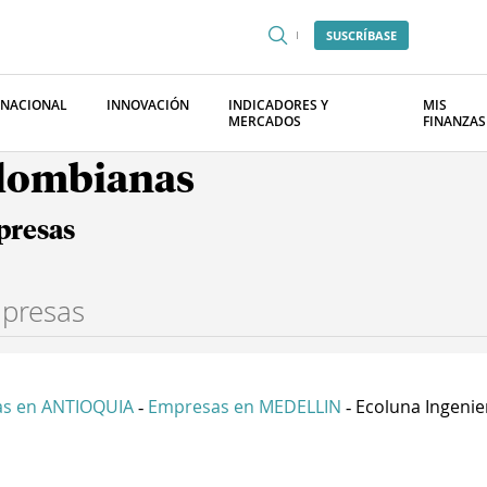
SUSCRÍBASE
RNACIONAL
INNOVACIÓN
INDICADORES Y
MIS
MERCADOS
FINANZAS
olombianas
presas
s en ANTIOQUIA
Empresas en MEDELLIN
Ecoluna Ingenieri
-
-