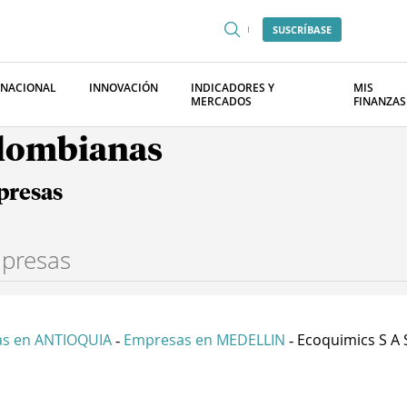
SUSCRÍBASE
RNACIONAL
INNOVACIÓN
INDICADORES Y
MIS
MERCADOS
FINANZAS
olombianas
presas
s en ANTIOQUIA
Empresas en MEDELLIN
Ecoquimics S A 
-
-