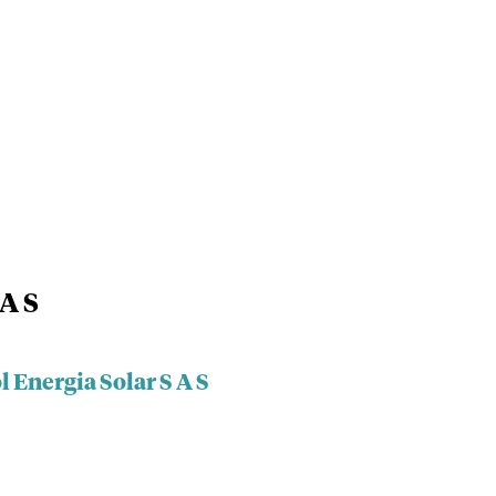
 A S
 Energia Solar S A S